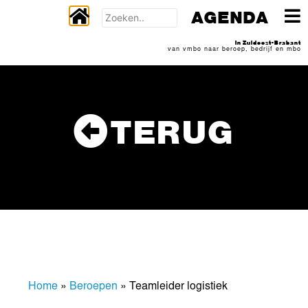
AGENDA
In Zuidoost-Brabant
van vmbo naar beroep, bedrijf en mbo
TERUG
Home
»
Beroepen
»
Teamleider logistiek