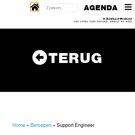
AGENDA
In Zuidoost-Brabant
van vmbo naar beroep, bedrijf en mbo
TERUG
Home
»
Beroepen
»
Support Engineer