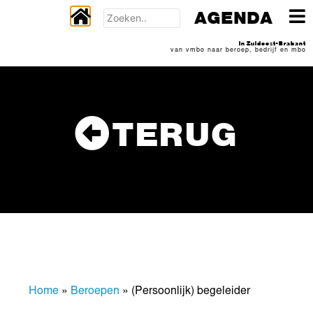
AGENDA
In Zuidoost-Brabant
van vmbo naar beroep, bedrijf en mbo
TERUG
Home
»
Beroepen
»
(Persoonlijk) begeleider