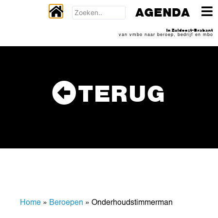
AGENDA
In Zuidoost-Brabant
van vmbo naar beroep, bedrijf en mbo
TERUG
Home
»
Beroepen
»
Onderhoudstimmerman