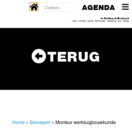
AGENDA
In Zuidoost-Brabant
van vmbo naar beroep, bedrijf en mbo
TERUG
Home
»
Beroepen
»
Monteur werktuigbouwkunde