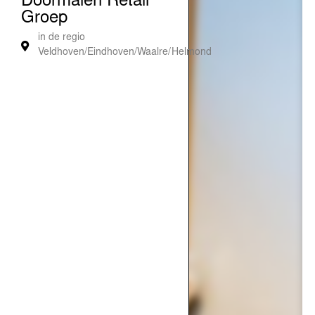
Doormalen Retail
Groep
in de regio
Veldhoven/Eindhoven/Waalre/Helmond