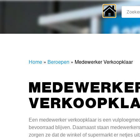
Home
»
Beroepen
»
Medewerker Verkoopklaar
MEDEWERKE
VERKOOPKL
Een medewerker verkoopklaar is een vulploegmede
bevoorraad blijven. Daarnaast staan medewerkers 
zorgen ze dat de winkel of supermarkt er netjes u