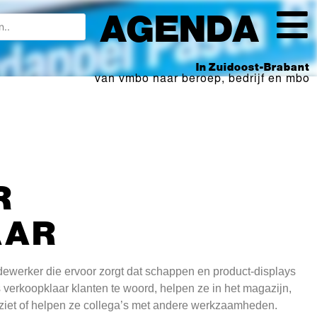
AGENDA
In Zuidoost-Brabant
van vmbo naar beroep, bedrijf en mbo
R
AAR
werker die ervoor zorgt dat schappen en product-displays
verkoopklaar klanten te woord, helpen ze in het magazijn,
itziet of helpen ze collega’s met andere werkzaamheden.