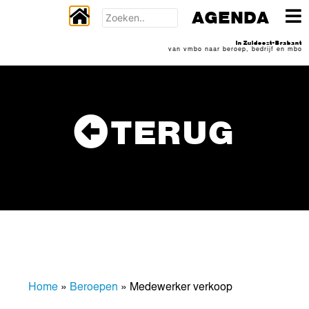
AGENDA
In Zuidoost-Brabant
van vmbo naar beroep, bedrijf en mbo
TERUG
Home
»
Beroepen
»
Medewerker verkoop