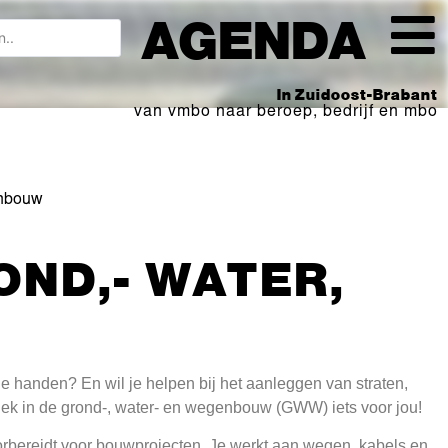
AGENDA
In Zuidoost-Brabant
van vmbo naar beroep, bedrijf en mbo
enbouw
OND,- WATER,
je handen? En wil je helpen bij het aanleggen van straten,
plek in de grond-, water- en wegenbouw (GWW) iets voor jou!
orbereidt voor bouwprojecten. Je werkt aan wegen, kabels en