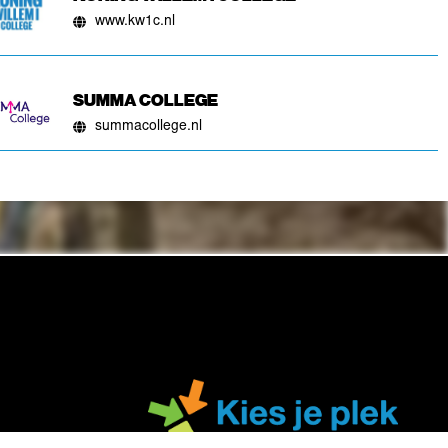
www.kw1c.nl
SUMMA COLLEGE
summacollege.nl