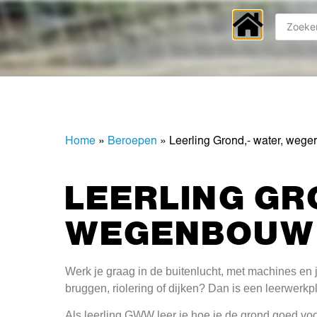
Home
»
Beroepen
»
Leerling Grond,- water, weg
LEERLING GR
WEGENBOUW
Werk je graag in de buitenlucht, met machines en 
bruggen, riolering of dijken? Dan is een leerwerk
Als leerling GWW leer je hoe je de grond goed vo