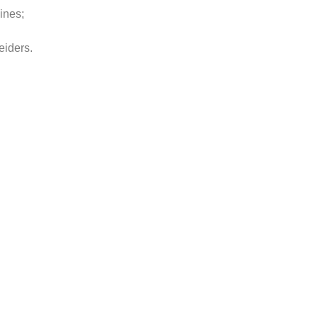
ines;
eiders.