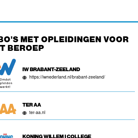
BO'S MET OPLEIDINGEN VOOR
IT BEROEP
IW BRABANT-ZEELAND
https://iwnederland.nl/brabant-zeeland/
TER AA
ter-aa.nl
KONING WILLEM I COLLEGE