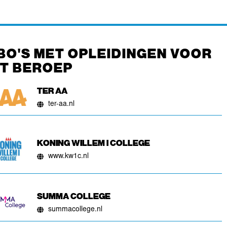
BO'S MET OPLEIDINGEN VOOR
IT BEROEP
TER AA
ter-aa.nl
KONING WILLEM I COLLEGE
www.kw1c.nl
SUMMA COLLEGE
summacollege.nl