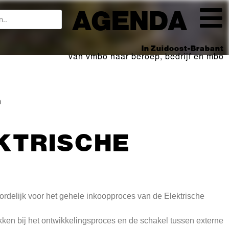
AGENDA
In Zuidoost-Brabant
van vmbo naar beroep, bedrijf en mbo
n
KTRISCHE
ordelijk voor het gehele inkoopproces van de Elektrische
kken bij het ontwikkelingsproces en de schakel tussen externe