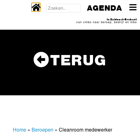
AGENDA
In Zuidoost-Brabant
van vmbo naar beroep, bedrijf en mbo
TERUG
Home
»
Beroepen
»
Cleanroom medewerker