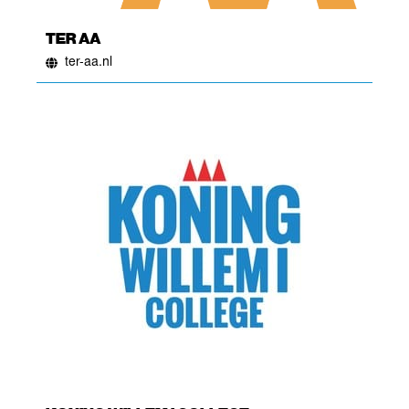
TER AA
ter-aa.nl