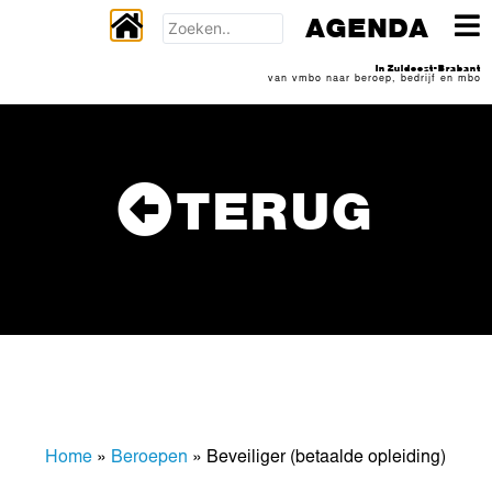
AGENDA
In Zuidoost-Brabant
van vmbo naar beroep, bedrijf en mbo
TERUG
Home
»
Beroepen
»
Beveiliger (betaalde opleiding)