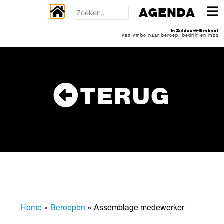
AGENDA
In Zuidoost-Brabant
van vmbo naar beroep, bedrijf en mbo
TERUG
Home
»
Beroepen
»
Assemblage medewerker