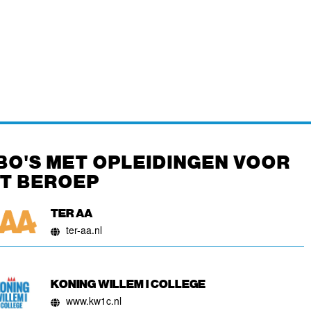
BO'S MET OPLEIDINGEN VOOR
IT BEROEP
TER AA
ter-aa.nl
KONING WILLEM I COLLEGE
www.kw1c.nl