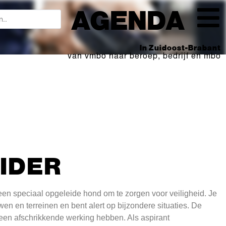
AGENDA
In Zuidoost-Brabant
van vmbo naar beroep, bedrijf en mbo
IDER
een speciaal opgeleide hond om te zorgen voor veiligheid. Je
en en terreinen en bent alert op bijzondere situaties. De
 een afschrikkende werking hebben. Als aspirant