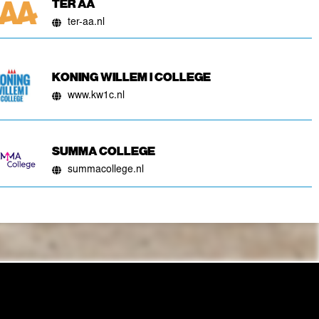
TER AA
ter-aa.nl
KONING WILLEM I COLLEGE
www.kw1c.nl
SUMMA COLLEGE
summacollege.nl