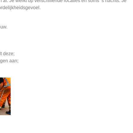
n af. Je werkt op verschillende locaties en soms ’s nachts. Je
rdelijkheidsgevoel.
ouw.
t deze;
ngen aan;