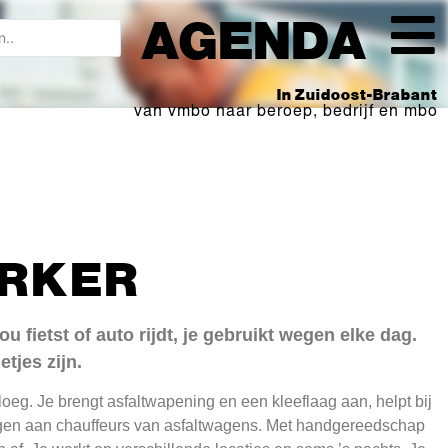
AGENDA
In Zuidoost-Brabant
van vmbo naar beroep, bedrijf en mbo
RKER
u fietst of auto rijdt, je gebruikt wegen elke dag.
etjes zijn.
loeg. Je brengt asfaltwapening en een kleeflaag aan, helpt bij
ngen aan chauffeurs van asfaltwagens. Met handgereedschap