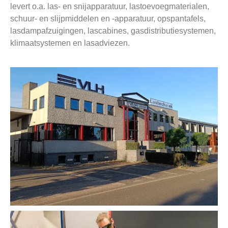
levert o.a. las- en snijapparatuur, lastoevoegmaterialen,
schuur- en slijpmiddelen en -apparatuur, opspantafels,
lasdampafzuigingen, lascabines, gasdistributiesystemen,
klimaatsystemen en lasadviezen.