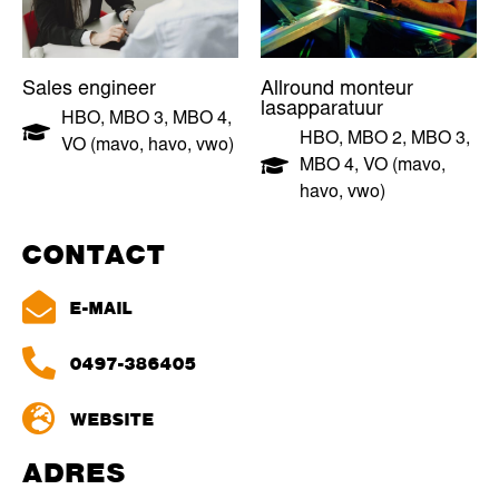
Sales engineer
Allround monteur
lasapparatuur
HBO
,
MBO 3
,
MBO 4
,
HBO
,
MBO 2
,
MBO 3
,
VO (mavo, havo, vwo)
MBO 4
,
VO (mavo,
havo, vwo)
CONTACT
E-MAIL
0497-386405
WEBSITE
ADRES