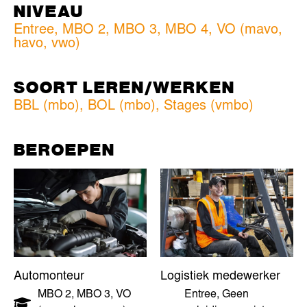
NIVEAU
Entree
,
MBO 2
,
MBO 3
,
MBO 4
,
VO (mavo,
havo, vwo)
SOORT LEREN/WERKEN
BBL (mbo)
,
BOL (mbo)
,
Stages (vmbo)
BEROEPEN
Automonteur
Logistiek medewerker
MBO 2
,
MBO 3
,
VO
Entree
,
Geen