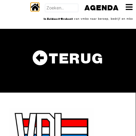
AGENDA
In Zuidoost-Brabant
van vmbo naar beroep, bedrijf en mbo
TERUG