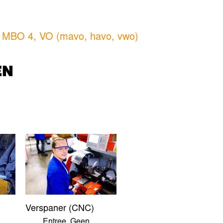
,
MBO 4
,
VO (mavo, havo, vwo)
EN
Verspaner (CNC)
Entree
,
Geen