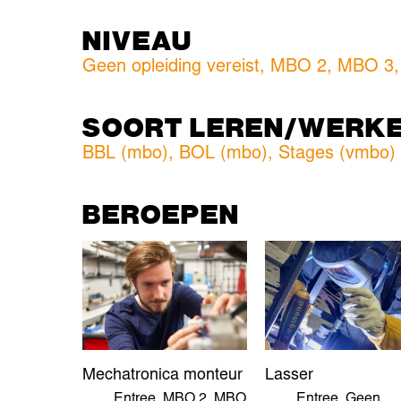
NIVEAU
Geen opleiding vereist
,
MBO 2
,
MBO 3
SOORT LEREN/WERK
BBL (mbo)
,
BOL (mbo)
,
Stages (vmbo)
BEROEPEN
Mechatronica monteur
Lasser
Entree
,
MBO 2
,
MBO
Entree
,
Geen