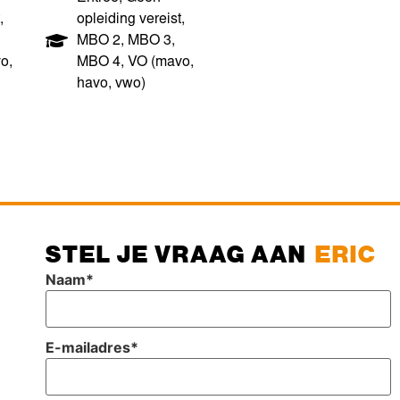
,
opleiding vereist
,
MBO 2
,
MBO 3
,
o,
MBO 4
,
VO (mavo,
havo, vwo)
STEL JE VRAAG AAN
ERIC
Naam
*
E-mailadres
*