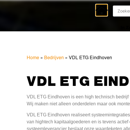
In 
Home
»
Bedrijven
»
VDL ETG Eindhoven
VDL ETG EIN
VDL ETG Eindhoven is een high technisch bedrijf 
Wij maken niet alleen onderdelen maar ook mont
VDL ETG Eindhoven realiseert systeemintegratie
van hightech kapitaalgoederen en is tevens actief
systeemleverancier beslaat onze waardeketen alle