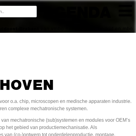
AGENDA
Zuidoost-Brabant
van vmbo naar beroep, bedrijf en mbo
DHOVEN
voor o.a. chip, microscopen en medische apparaten industrie.
eren complexe mechatronische systemen.
s van mechatronische (sub)systemen en modules voor OEM’s
 op het gebied van productiemechanisatie. Als
s van (co-)ontwerp tot onderdelenproductie, montage,