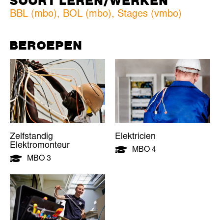
SOORT LEREN/WERKEN
BBL (mbo)
,
BOL (mbo)
,
Stages (vmbo)
BEROEPEN
Zelfstandig
Elektricien
Elektromonteur
MBO 4
MBO 3