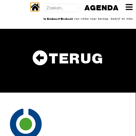
AGENDA
In Zuidoost-Brabant
van vmbo naar beroep, bedrijf en mbo
TERUG