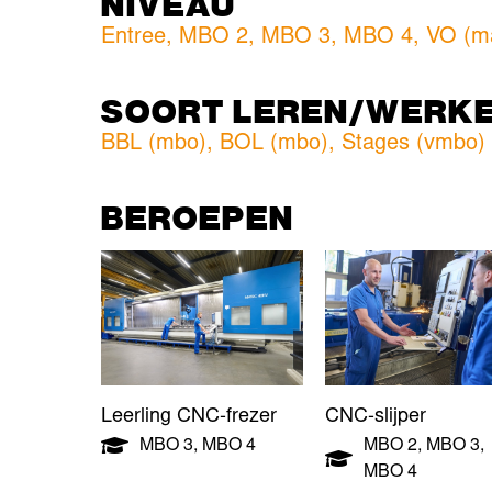
NIVEAU
Entree
,
MBO 2
,
MBO 3
,
MBO 4
,
VO (ma
SOORT LEREN/WERK
BBL (mbo)
,
BOL (mbo)
,
Stages (vmbo)
BEROEPEN
Leerling CNC-frezer
CNC-slijper
MBO 3
,
MBO 4
MBO 2
,
MBO 3
,
MBO 4