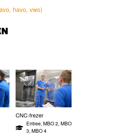
vo, havo, vwo)
EN
CNC-frezer
Entree
,
MBO 2
,
MBO
3
,
MBO 4