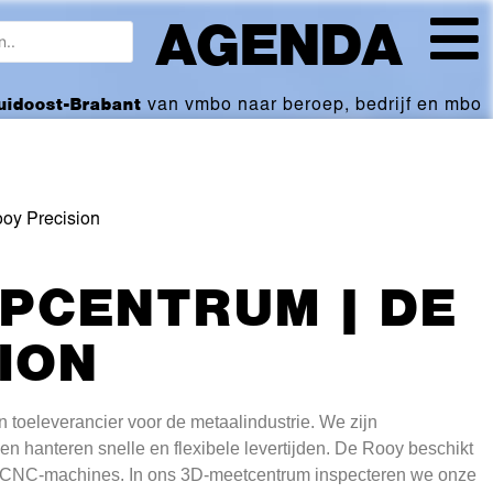
AGENDA
Zuidoost-Brabant
van vmbo naar beroep, bedrijf en mbo
ooy Precision
JPCENTRUM | DE
ION
en toeleverancier voor de metaalindustrie. We zijn
n hanteren snelle en flexibele levertijden. De Rooy beschikt
e CNC-machines. In ons 3D-meetcentrum inspecteren we onze