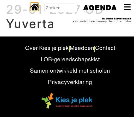
29-01-2027 OD
AGENDA
Yuverta
In Zuidoost-Brabant
van vmbo naar beroep, bedrijf en mbo
Over Kies je plek
Meedoen
Contact
LOB-gereedschapskist
Samen ontwikkeld met scholen
Privacyverklaring