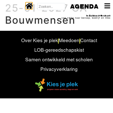
25-01-2027 OA
AGENDA
Bouwmensen
In Zuidoost-Brabant
van vmbo naar beroep, bedrijf en mbo
Over Kies je plek
Meedoen
Contact
LOB-gereedschapskist
Samen ontwikkeld met scholen
Privacyverklaring