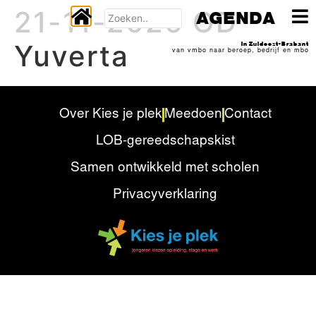
21-11-2026 OD
AGENDA
Yuverta
In Zuidoost-Brabant
van vmbo naar beroep, bedrijf en mbo
Over Kies je plek
Meedoen
Contact
LOB-gereedschapskist
Samen ontwikkeld met scholen
Privacyverklaring