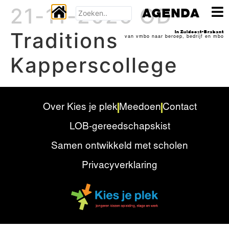
21-11-2026 OD
AGENDA
Traditions
In Zuidoost-Brabant
van vmbo naar beroep, bedrijf en mbo
Kapperscollege
Over Kies je plek
Meedoen
Contact
LOB-gereedschapskist
Samen ontwikkeld met scholen
Privacyverklaring