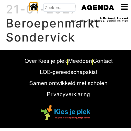
21-01-2027
AGENDA
Beroepenmarkt
In Zuidoost-Brabant
van vmbo naar beroep, bedrijf en mbo
Sondervick
Over Kies je plek
Meedoen
Contact
LOB-gereedschapskist
Samen ontwikkeld met scholen
Privacyverklaring