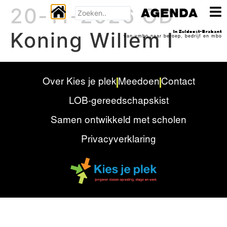
20-11-2026 OD
AGENDA
Koning Willem I
In Zuidoost-Brabant
van vmbo naar beroep, bedrijf en mbo
Over Kies je plek
Meedoen
Contact
LOB-gereedschapskist
Samen ontwikkeld met scholen
Privacyverklaring