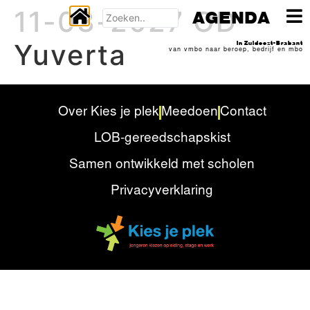
11-03-2027 OD
AGENDA
Yuverta
In Zuidoost-Brabant
van vmbo naar beroep, bedrijf en mbo
Over Kies je plek
Meedoen
Contact
LOB-gereedschapskist
Samen ontwikkeld met scholen
Privacyverklaring