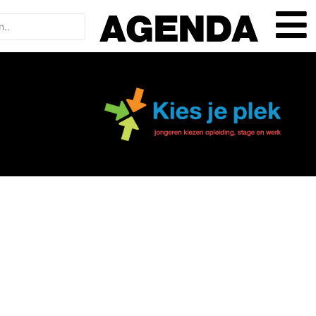
AGENDA
In Zuidoost-Brabant
van vmbo naar beroep, bedrijf en mbo