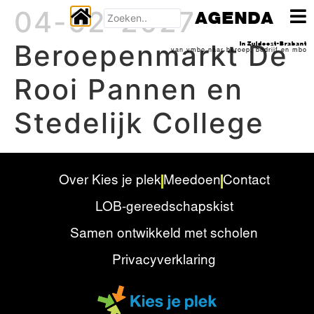
04-02-2027
AGENDA
Beroepenmarkt De
In Zuidoost-Brabant
van vmbo naar beroep, bedrijf en mbo
Rooi Pannen en
Stedelijk College
Over Kies je plek
Meedoen
Contact
LOB-gereedschapskist
Samen ontwikkeld met scholen
Privacyverklaring