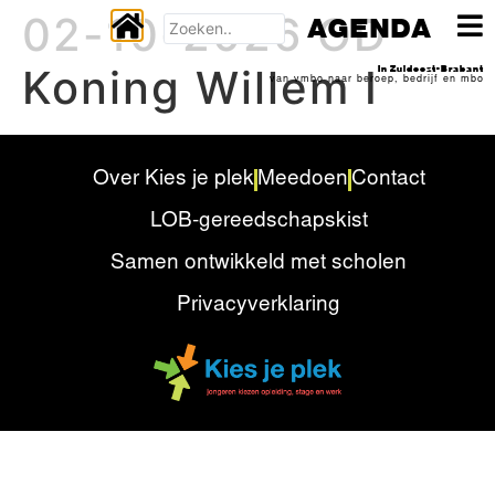
02-10-2026 OD
AGENDA
Koning Willem I
In Zuidoost-Brabant
van vmbo naar beroep, bedrijf en mbo
Over Kies je plek
Meedoen
Contact
LOB-gereedschapskist
Samen ontwikkeld met scholen
Privacyverklaring